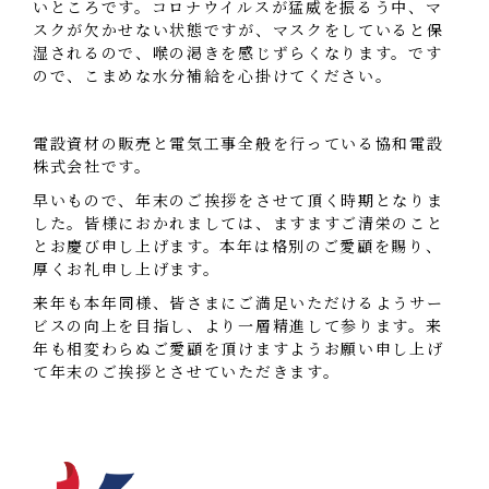
いところです。
コロナウイルスが猛威を振るう中、マ
スクが欠かせない状態ですが、
マスクをしていると保
湿されるので、喉の渇きを感じずらくなります。
です
ので、こまめな水分補給を心掛けてください。
電設資材の販売と電気工事全般を行っている協和電設
株式会社です。
早いもので、年末のご挨拶をさせて頂く時期となりま
した。
皆様におかれましては、ますますご清栄のこと
とお慶び申し上げます。
本年は格別のご愛顧を賜り、
厚くお礼申し上げます。
来年も本年同様、皆さまにご満足いただけるよう
サー
ビスの向上を目指し、より一層精進して参ります。
来
年も相変わらぬご愛顧を頂けますようお願い申し上げ
て年末のご挨拶とさせていただきます。